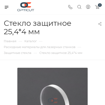
0
Стекло защитное
25,4*4 мм
—
—
Главная
Каталог
—
Расходные материалы для лазерных станков
—
Защитные стекла
Стекло защитное 25,4*4 мм