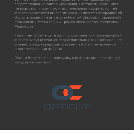
представленная на сайте информация, в частности, касающаяся
товаров, работ и услуг, носит исключительно информационный
характер, не является исчерпывающей, не является заверением об
обстоятельствах и не является публичной офертой, определяемой
положениями статей 435, 437 Гражданского кодекса Российской
Федерации.
Указанные на Сайте цены носят исключительно информационный
характер, могут отличаться от действительных цен в компании или
соответствующих представительствах на момент ознакомления
посетителем с ними на Сайте.
Просим Вас уточнять интересующую информацию по телефону у
менеджеров компании.