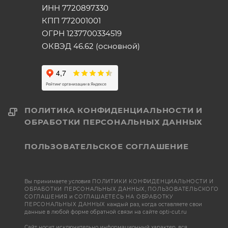
ИНН 7720897330
КПП 772001001
ОГРН 1237700334519
ОКВЭД 46.62 (основной)
ПОЛИТИКА КОНФИДЕНЦИАЛЬНОСТИ И
ОБРАБОТКИ ПЕРСОНАЛЬНЫХ ДАННЫХ
ПОЛЬЗОВАТЕЛЬСКОЕ СОГЛАШЕНИЕ
Вы принимаете условия
ПОЛИТИКИ КОНФИДЕНЦИАЛЬНОСТИ И
ОБРАБОТКИ ПЕРСОНАЛЬНЫХ ДАННЫХ
,
ПОЛЬЗОВАТЕЛЬСКОГО
СОГЛАШЕНИЯ
и
СОГЛАШАЕТЕСЬ НА ОБРАБОТКУ
ПЕРСОНАЛЬНЫХ ДАННЫХ
каждый раз, когда оставляете свои
данные в любой форме обратной связи на сайте opti-cut.ru
Сайт носит исключительно информационный характер, вся