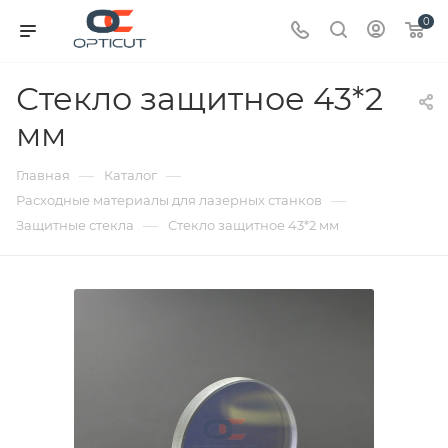
0
Стекло защитное 43*2
мм
—
—
Главная
Каталог
—
Расходные материалы для лазерных станков
—
Защитные стекла
Стекло защитное 43*2 мм