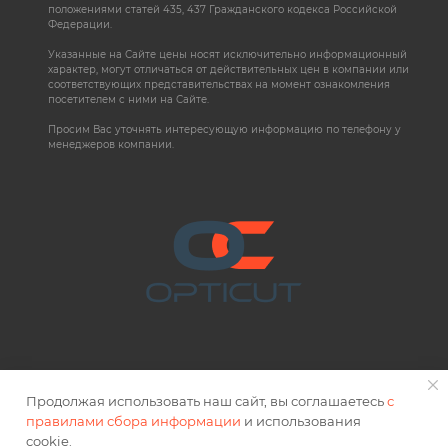
положениями статей 435, 437 Гражданского кодекса Российской
Федерации.
Указанные на Сайте цены носят исключительно информационный
характер, могут отличаться от действительных цен в компании или
соответствующих представительствах на момент ознакомления
посетителем с ними на Сайте.
Просим Вас уточнять интересующую информацию по телефону у
менеджеров компании.
Продолжая использовать наш сайт, вы соглашаетесь
с
правилами сбора информации
и использования
2026 © OPTICUT
cookie.