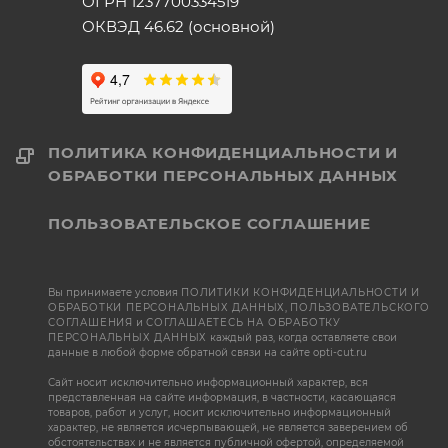
ОГРН 1237700334519
ОКВЭД 46.62 (основной)
ПОЛИТИКА КОНФИДЕНЦИАЛЬНОСТИ И
ОБРАБОТКИ ПЕРСОНАЛЬНЫХ ДАННЫХ
ПОЛЬЗОВАТЕЛЬСКОЕ СОГЛАШЕНИЕ
Вы принимаете условия
ПОЛИТИКИ КОНФИДЕНЦИАЛЬНОСТИ И
ОБРАБОТКИ ПЕРСОНАЛЬНЫХ ДАННЫХ
,
ПОЛЬЗОВАТЕЛЬСКОГО
СОГЛАШЕНИЯ
и
СОГЛАШАЕТЕСЬ НА ОБРАБОТКУ
ПЕРСОНАЛЬНЫХ ДАННЫХ
каждый раз, когда оставляете свои
данные в любой форме обратной связи на сайте opti-cut.ru
Сайт носит исключительно информационный характер, вся
представленная на сайте информация, в частности, касающаяся
товаров, работ и услуг, носит исключительно информационный
характер, не является исчерпывающей, не является заверением об
обстоятельствах и не является публичной офертой, определяемой