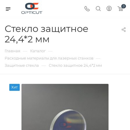
0
Стекло защитное
24,4*2 мм
—
—
Главная
Каталог
—
Расходные материалы для лазерных станков
—
Защитные стекла
Стекло защитное 24,4*2 мм
Хит