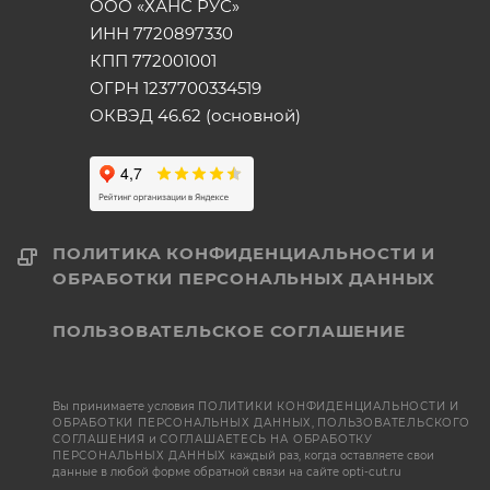
ООО «ХАНС РУС»
ИНН 7720897330
КПП 772001001
ОГРН 1237700334519
ОКВЭД 46.62 (основной)
ПОЛИТИКА КОНФИДЕНЦИАЛЬНОСТИ И
ОБРАБОТКИ ПЕРСОНАЛЬНЫХ ДАННЫХ
ПОЛЬЗОВАТЕЛЬСКОЕ СОГЛАШЕНИЕ
Вы принимаете условия
ПОЛИТИКИ КОНФИДЕНЦИАЛЬНОСТИ И
ОБРАБОТКИ ПЕРСОНАЛЬНЫХ ДАННЫХ
,
ПОЛЬЗОВАТЕЛЬСКОГО
СОГЛАШЕНИЯ
и
СОГЛАШАЕТЕСЬ НА ОБРАБОТКУ
ПЕРСОНАЛЬНЫХ ДАННЫХ
каждый раз, когда оставляете свои
данные в любой форме обратной связи на сайте opti-cut.ru