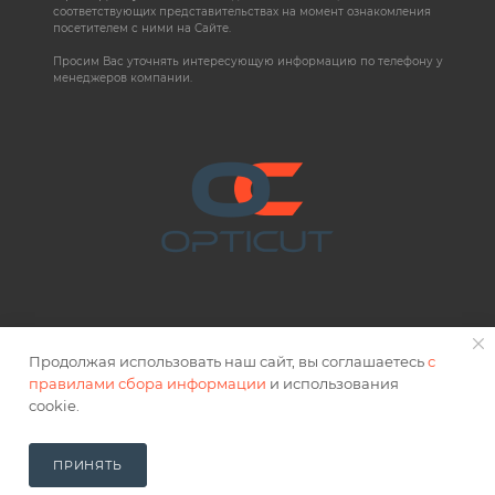
соответствующих представительствах на момент ознакомления
посетителем с ними на Сайте.
Просим Вас уточнять интересующую информацию по телефону у
менеджеров компании.
Продолжая использовать наш сайт, вы соглашаетесь
с
правилами сбора информации
и использования
2026 © OPTICUT
cookie.
Правовая информация
ПРИНЯТЬ
В КОРЗИНУ