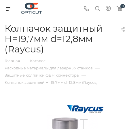
0
Колпачок защитный
H=19,7мм d=12,8мм
(Raycus)
—
—
Главная
Каталог
—
Расходные материалы для лазерных станков
—
Защитные колпачки QBH коннектора
Колпачок защитный H=19,7мм d=12,8мм (Raycus)