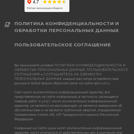
ПОЛИТИКА КОНФИДЕНЦИАЛЬНОСТИ И
ОБРАБОТКИ ПЕРСОНАЛЬНЫХ ДАННЫХ
ПОЛЬЗОВАТЕЛЬСКОЕ СОГЛАШЕНИЕ
Вы принимаете условия
ПОЛИТИКИ КОНФИДЕНЦИАЛЬНОСТИ И
ОБРАБОТКИ ПЕРСОНАЛЬНЫХ ДАННЫХ
,
ПОЛЬЗОВАТЕЛЬСКОГО
СОГЛАШЕНИЯ
и
СОГЛАШАЕТЕСЬ НА ОБРАБОТКУ
ПЕРСОНАЛЬНЫХ ДАННЫХ
каждый раз, когда оставляете свои
данные в любой форме обратной связи на сайте opti-cut.ru
Сайт носит исключительно информационный характер, вся
представленная на сайте информация, в частности, касающаяся
товаров, работ и услуг, носит исключительно информационный
характер, не является исчерпывающей, не является заверением об
обстоятельствах и не является публичной офертой, определяемой
положениями статей 435, 437 Гражданского кодекса Российской
Федерации.
Указанные на Сайте цены носят исключительно информационный
характер, могут отличаться от действительных цен в компании или