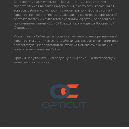
Сайт носит исключительно информационный характер, вся
представленная на сайте информация, в частности, касающаяся
товаров, работ и услуг, носит исключительно информационный
характер, не является исчерпывающей, не является заверением об
обстоятельствах и не является публичной офертой, определяемой
положениями статей 435, 437 Гражданского кодекса Российской
Федерации.
Указанные на Сайте цены носят исключительно информационный
характер, могут отличаться от действительных цен в компании или
соответствующих представительствах на момент ознакомления
посетителем с ними на Сайте.
Просим Вас уточнять интересующую информацию по телефону у
менеджеров компании.