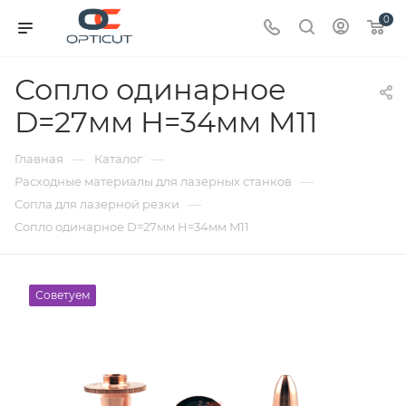
0
Сопло одинарное
D=27мм H=34мм M11
—
—
Главная
Каталог
—
Расходные материалы для лазерных станков
—
Сопла для лазерной резки
Сопло одинарное D=27мм H=34мм M11
Советуем