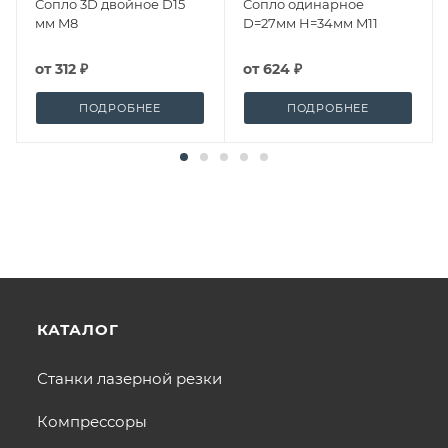
Сопло 3D двойное D15
Сопло одинарное
мм M8
D=27мм H=34мм M11
от
312 ₽
от
624 ₽
ПОДРОБНЕЕ
ПОДРОБНЕЕ
КАТАЛОГ
Станки лазерной резки
Компрессоры