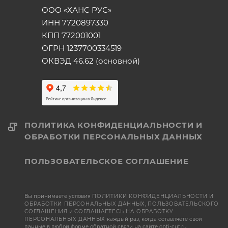
ООО «ХАНС РУС»
ИНН 7720897330
КПП 772001001
ОГРН 1237700334519
ОКВЭД 46.62 (основной)
ПОЛИТИКА КОНФИДЕНЦИАЛЬНОСТИ И
ОБРАБОТКИ ПЕРСОНАЛЬНЫХ ДАННЫХ
ПОЛЬЗОВАТЕЛЬСКОЕ СОГЛАШЕНИЕ
Вы принимаете условия
ПОЛИТИКИ КОНФИДЕНЦИАЛЬНОСТИ И
ОБРАБОТКИ ПЕРСОНАЛЬНЫХ ДАННЫХ
,
ПОЛЬЗОВАТЕЛЬСКОГО
СОГЛАШЕНИЯ
и
СОГЛАШАЕТЕСЬ НА ОБРАБОТКУ
ПЕРСОНАЛЬНЫХ ДАННЫХ
каждый раз, когда оставляете свои
данные в любой форме обратной связи на сайте opti-cut.ru