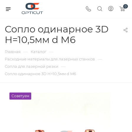
0
Сопло одинарное 3D
H=10,5мм d M6
—
—
Главная
Каталог
—
Расходные материалы для лазерных станков
—
Сопла для лазерной резки
Сопло одинарное 3D H=10,5мм d M6
Советуем