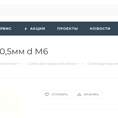
ЕРВИС
АКЦИИ
ПРОЕКТЫ
НОВОСТИ
0,5мм d M6
—
—
х станков
Сопла для лазерной резки
Сопло одинарное
ОТЛОЖИТЬ
СРАВНИТЬ