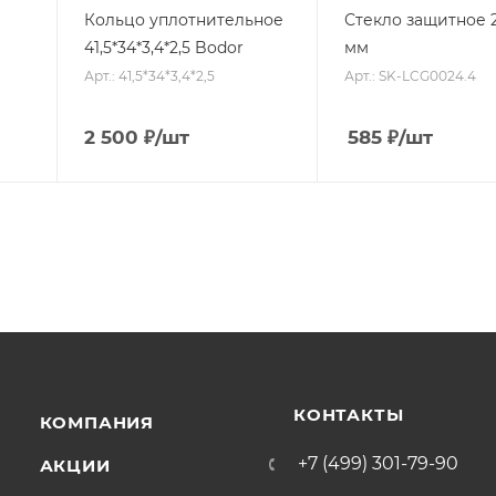
Кольцо уплотнительное
Стекло защитное 2
41,5*34*3,4*2,5 Bodor
мм
Арт.: 41,5*34*3,4*2,5
Арт.: SK-LCG0024.4
2 500
₽
/шт
585
₽
/шт
КОНТАКТЫ
КОМПАНИЯ
+7 (499) 301-79-90
АКЦИИ