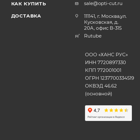
sale@opti-cut.ru
КАК КУПИТЬ
ДОСТАВКА
111141, г. Москва,ул.
Кусковская, д.
20А, офис В-315
Rutube
ООО «ХАНС РУС»
ИНН 7720897330
КПП 772001001
ОГРН 1237700334519
ОКВЭД 46.62
(основной)