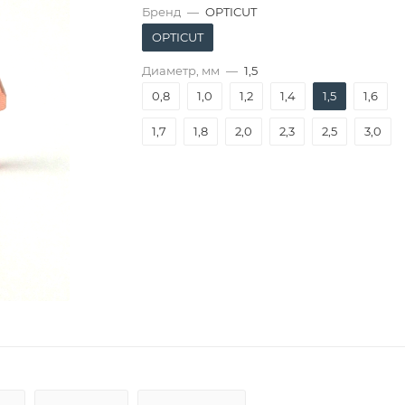
Бренд
—
OPTICUT
OPTICUT
Диаметр, мм
—
1,5
0,8
1,0
1,2
1,4
1,5
1,6
1,7
1,8
2,0
2,3
2,5
3,0