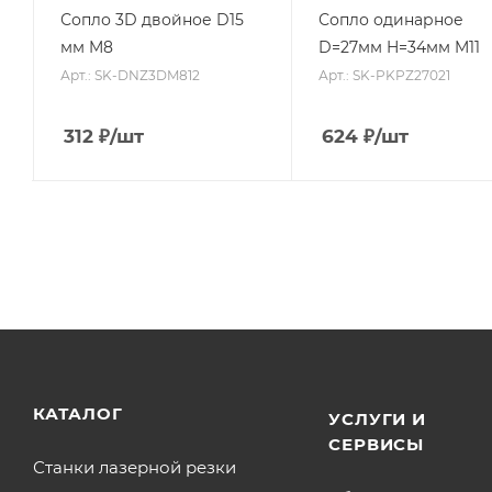
Сопло 3D двойное D15
Сопло одинарное
мм M8
D=27мм H=34мм M11
Арт.: SK-DNZ3DM812
Арт.: SK-PKPZ27021
312
₽
/шт
624
₽
/шт
КАТАЛОГ
УСЛУГИ И
СЕРВИСЫ
Станки лазерной резки