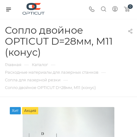
0
Сопло двойное
OPTICUT D=28мм, M11
(конус)
—
—
Главная
Каталог
—
Расходные материалы для лазерных станков
—
Сопла для лазерной резки
Сопло двойное OPTICUT D=28мм, M11 (конус)
Хит
Акция