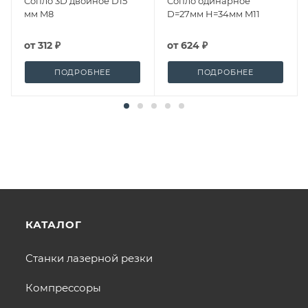
Сопло 3D двойное D15
Сопло одинарное
мм M8
D=27мм H=34мм M11
от
312 ₽
от
624 ₽
ПОДРОБНЕЕ
ПОДРОБНЕЕ
КАТАЛОГ
Станки лазерной резки
Компрессоры