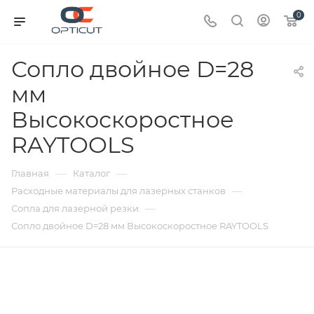
0
Сопло двойное D=28
мм
Высокоскоростное
RAYTOOLS
—
—
Главная
Каталог
—
Расходные материалы для лазерных станков
—
Сопла для лазерной резки
Сопло двойное D=28 мм Высокоскоростное RAYTOOLS