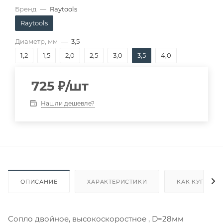
Бренд
—
Raytools
Raytools
Диаметр, мм
—
3,5
1,2
1,5
2,0
2,5
3,0
3,5
4,0
725
₽
/шт
Нашли дешевле?
ОПИСАНИЕ
ХАРАКТЕРИСТИКИ
КАК КУПИТЬ
Сопло двойное, высокоскоростное , D=28мм