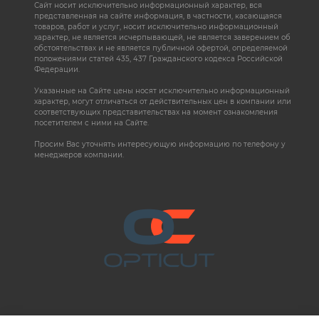
Сайт носит исключительно информационный характер, вся
представленная на сайте информация, в частности, касающаяся
товаров, работ и услуг, носит исключительно информационный
характер, не является исчерпывающей, не является заверением об
обстоятельствах и не является публичной офертой, определяемой
положениями статей 435, 437 Гражданского кодекса Российской
Федерации.
Указанные на Сайте цены носят исключительно информационный
характер, могут отличаться от действительных цен в компании или
соответствующих представительствах на момент ознакомления
посетителем с ними на Сайте.
Просим Вас уточнять интересующую информацию по телефону у
менеджеров компании.