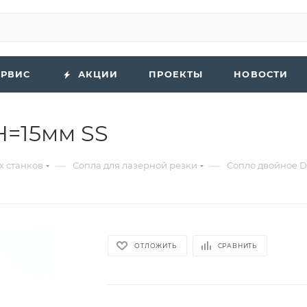
ЕРВИС
АКЦИИ
ПРОЕКТЫ
НОВОСТИ
H=15мм SS
—
—
х станков
Сопла для лазерной резки
Сопло двойное D
ОТЛОЖИТЬ
СРАВНИТЬ