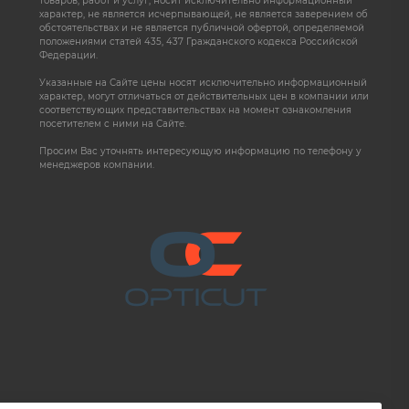
товаров, работ и услуг, носит исключительно информационный
характер, не является исчерпывающей, не является заверением об
обстоятельствах и не является публичной офертой, определяемой
положениями статей 435, 437 Гражданского кодекса Российской
Федерации.
Указанные на Сайте цены носят исключительно информационный
характер, могут отличаться от действительных цен в компании или
соответствующих представительствах на момент ознакомления
посетителем с ними на Сайте.
Просим Вас уточнять интересующую информацию по телефону у
менеджеров компании.