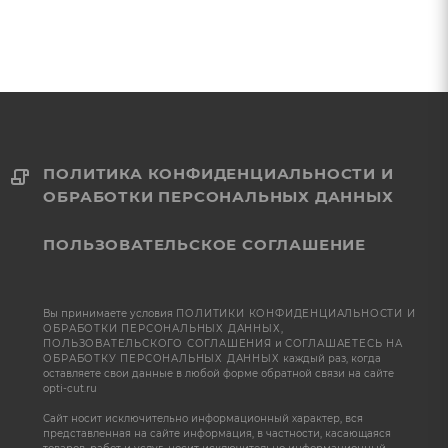
ПОЛИТИКА КОНФИДЕНЦИАЛЬНОСТИ И
ОБРАБОТКИ ПЕРСОНАЛЬНЫХ ДАННЫХ
ПОЛЬЗОВАТЕЛЬСКОЕ СОГЛАШЕНИЕ
Вы принимаете условия
ПОЛИТИКИ КОНФИДЕНЦИАЛЬНОСТИ И
ОБРАБОТКИ ПЕРСОНАЛЬНЫХ ДАННЫХ
,
ПОЛЬЗОВАТЕЛЬСКОГО СОГЛАШЕНИЯ
и
СОГЛАШАЕТЕСЬ НА
ОБРАБОТКУ ПЕРСОНАЛЬНЫХ ДАННЫХ
каждый раз, когда
оставляете свои данные в любой форме обратной связи на сайте
opti-cut.ru
Сайт носит исключительно информационный характер, вся
представленная на сайте информация, в частности, касающаяся