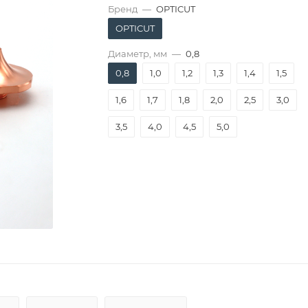
Бренд
—
OPTICUT
OPTICUT
Диаметр, мм
—
0,8
0,8
1,0
1,2
1,3
1,4
1,5
1,6
1,7
1,8
2,0
2,5
3,0
3,5
4,0
4,5
5,0