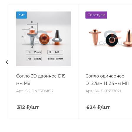
Хит
Советуем
Сопло 3D двойное D15
Сопло одинарное
мм M8
D=27мм H=34мм M11
Арт.: SK-DNZ3DM812
Арт.: SK-PKPZ27021
312
₽
/шт
624
₽
/шт