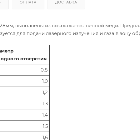
Ь
ОПЛАТА
ДОСТАВКА
=28мм, выполнены из высококачественной меди. Предна
зуется для подачи лазерного излучения и газа в зону об
аметр
одного отверстия
0,8
1,0
1,2
1,3
1,4
1,5
1,6