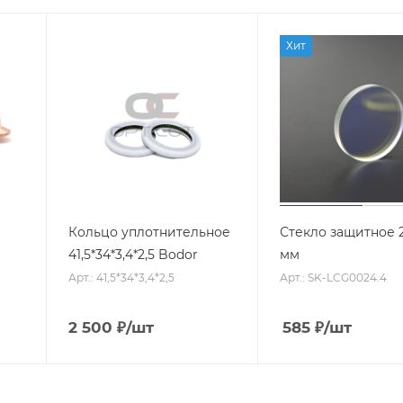
Хит
Кольцо уплотнительное
Стекло защитное 2
41,5*34*3,4*2,5 Bodor
мм
Арт.: 41,5*34*3,4*2,5
Арт.: SK-LCG0024.4
2 500
₽
/шт
585
₽
/шт