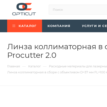
КАТАЛОГ
КОМПАНИЯ
УСЛУГИ И С
Линза коллиматорная в 
Procutter 2.0
—
—
Главная
Каталог
Расходные материалы для лазерны
Линза коллиматорная в сборе с объективом D=37 мм FL=100 мм