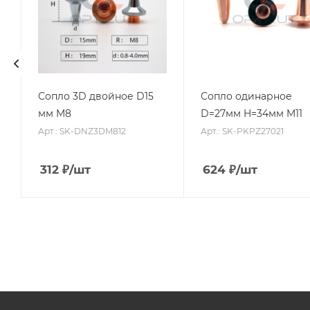
Сопло 3D двойное D15
Сопло одинарное
мм M8
D=27мм H=34мм M11
Арт.: SK-DNZ3DM812
Арт.: SK-PKPZ27021
312
₽
/шт
624
₽
/шт