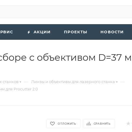
ЕРВИС
АКЦИИ
ПРОЕКТЫ
НОВОСТИ
сборе с объективом D=37 м
—
—
х станков
Линзы и объективы для лазерного станка
 для Procutter 2.0
ОТЛОЖИТЬ
СРАВНИТЬ