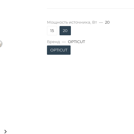
Мощность источника, Вт
—
20
15
20
Бренд
—
OPTICUT
OPTICUT