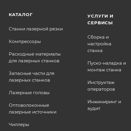
КАТАЛОГ
УСЛУГИ И
СЕРВИСЫ
Станки лазерной резки
Сборка и
Компрессоры
настройка
станка
Расходные материалы
для лазерных станков
Пуско-наладка и
монтаж станка
Запасные части для
лазерных станков
Инструктаж
операторов
Лазерные головы
Инжиниринг и
Оптоволоконные
аудит
лазерные источники
Чиллеры