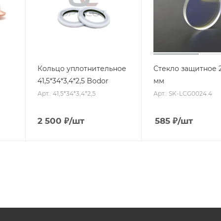
Кольцо уплотнительное
Стекло защитное 2
41,5*34*3,4*2,5 Bodor
мм
Арт.: 41,5*34*3,4*2,5
Арт.: SK-LCG0024.4
2 500
₽
/шт
585
₽
/шт