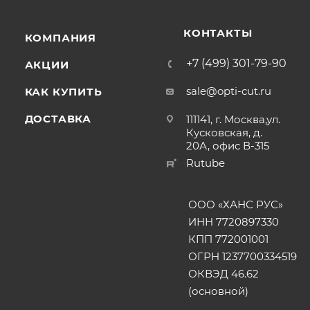
КОНТАКТЫ
КОМПАНИЯ
+7 (499) 301-79-90
АКЦИИ
sale@opti-cut.ru
КАК КУПИТЬ
ДОСТАВКА
111141, г. Москва,ул.
Кусковская, д.
20А, офис В-315
Rutube
ООО «ХАНС РУС»
ИНН 7720897330
КПП 772001001
ОГРН 1237700334519
ОКВЭД 46.62
(основной)