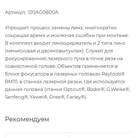
Артикул: 120AG0800A
Упрощает процесс замены
линз
, многократно
сокращая время и исключая ошибки при монтаже.
В комплект входит линзодержатель и 2 типа линз
(менисковая и двояковыпуклая). Служит для
фокусированния лазерного луча в точке реза на
совместимой голове. Объектив применяется в
блоке фокусатора в лазерных головках Raytools®
BМ111, в станках лазерной резки, где используется
данная головка (станки Opticut®, Bodor®, G.Weike®,
Senfeng®, Yawei®, Oree®, Farley®).
Рекомендуем