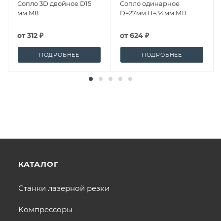
Сопло 3D двойное D15
Сопло одинарное
мм M8
D=27мм H=34мм M11
от
312 ₽
от
624 ₽
ПОДРОБНЕЕ
ПОДРОБНЕЕ
КАТАЛОГ
Станки лазерной резки
Компрессоры