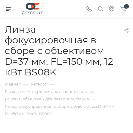
0
Линза
фокусировочная в
сборе с объективом
D=37 мм, FL=150 мм, 12
кВт BS08K
—
—
Главная
Каталог
—
Расходные материалы для лазерных станков
—
Линзы и объективы для лазерного станка
Линза фокусировочная в сборе с объективом D=37 мм,
FL=150 мм, 12 кВт BS08K