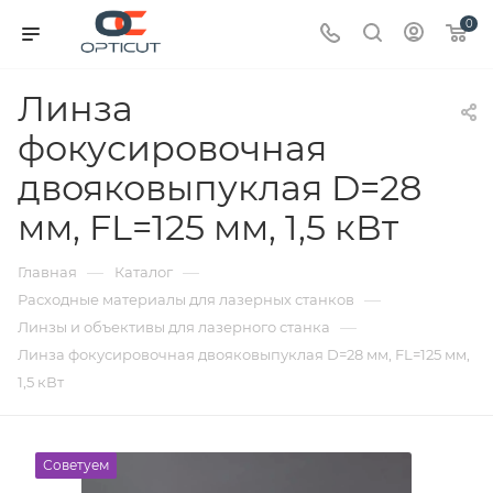
0
Линза
фокусировочная
двояковыпуклая D=28
мм, FL=125 мм, 1,5 кВт
—
—
Главная
Каталог
—
Расходные материалы для лазерных станков
—
Линзы и объективы для лазерного станка
Линза фокусировочная двояковыпуклая D=28 мм, FL=125 мм,
1,5 кВт
Советуем