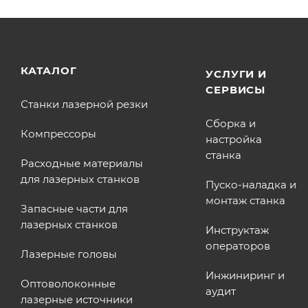
КАТАЛОГ
УСЛУГИ И
СЕРВИСЫ
Станки лазерной резки
Сборка и
Компрессоры
настройка
станка
Расходные материалы
для лазерных станков
Пуско-наладка и
монтаж станка
Запасные части для
лазерных станков
Инструктаж
операторов
Лазерные головы
Инжиниринг и
Оптоволоконные
аудит
лазерные источники