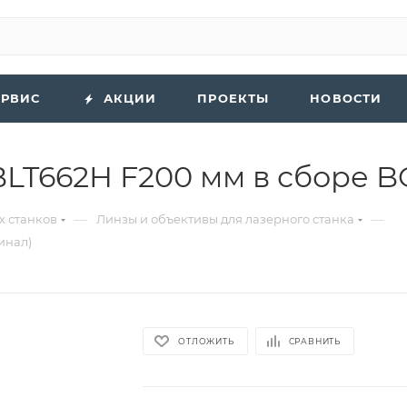
ЕРВИС
АКЦИИ
ПРОЕКТЫ
НОВОСТИ
LT662H F200 мм в сборе B
—
—
х станков
Линзы и объективы для лазерного станка
инал)
ОТЛОЖИТЬ
СРАВНИТЬ