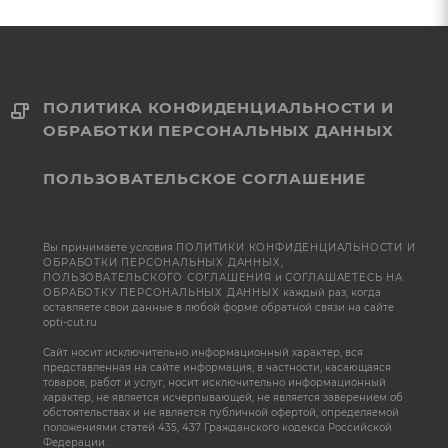
ПОЛИТИКА КОНФИДЕНЦИАЛЬНОСТИ И
ОБРАБОТКИ ПЕРСОНАЛЬНЫХ ДАННЫХ
ПОЛЬЗОВАТЕЛЬСКОЕ СОГЛАШЕНИЕ
Вы принимаете условия
ПОЛИТИКИ КОНФИДЕНЦИАЛЬНОСТИ И
ОБРАБОТКИ ПЕРСОНАЛЬНЫХ ДАННЫХ
,
ПОЛЬЗОВАТЕЛЬСКОГО СОГЛАШЕНИЯ
и
СОГЛАШАЕТЕСЬ НА
ОБРАБОТКУ ПЕРСОНАЛЬНЫХ ДАННЫХ
каждый раз, когда
оставляете свои данные в любой форме обратной связи на сайте
opti-cut.ru
Сайт носит исключительно информационный характер, вся
представленная на сайте информация, в частности, касающаяся
товаров, работ и услуг, носит исключительно информационный
характер, не является исчерпывающей, не является заверением об
обстоятельствах и не является публичной офертой, определяемой
положениями статей 435, 437 Гражданского кодекса Российской
Федерации.