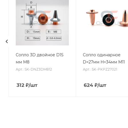
Сопло 3D двойное D15
Сопло одинарное
мм M8
D=27мм H=34мм M11
Арт.: SK-DNZ3DM812
Арт.: SK-PKPZ27021
312
₽
/шт
624
₽
/шт