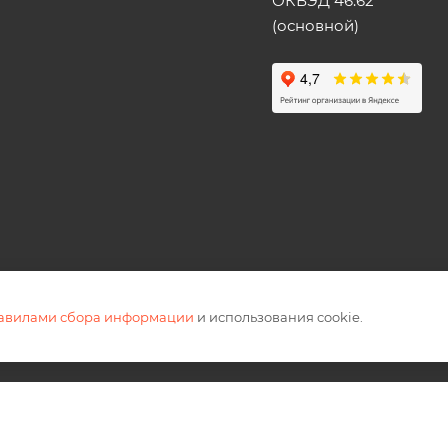
ОКВЭД 46.62
(основной)
равилами сбора информации
и использования cookie.