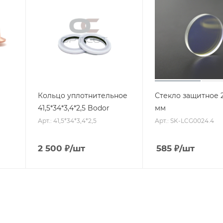
Кольцо уплотнительное
Стекло защитное 2
41,5*34*3,4*2,5 Bodor
мм
Арт.: 41,5*34*3,4*2,5
Арт.: SK-LCG0024.4
2 500
₽
/шт
585
₽
/шт