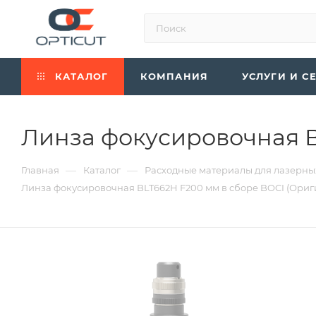
КАТАЛОГ
КОМПАНИЯ
УСЛУГИ И С
Линза фокусировочная B
—
—
Главная
Каталог
Расходные материалы для лазерны
Линза фокусировочная BLT662H F200 мм в сборе BOCI (Ориг