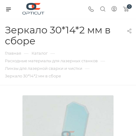
0
Зеркало 30*14*2 мм в
сборе
—
—
Главная
Каталог
—
Расходные материалы для лазерных станков
—
Линзы для лазерной сварки и чистки
Зеркало 30*14*2 мм в сборе