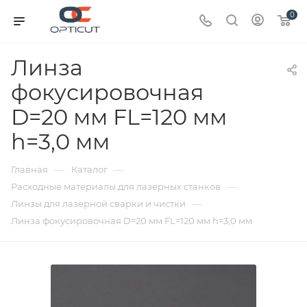
0
Линза
фокусировочная
D=20 мм FL=120 мм
h=3,0 мм
—
—
Главная
Каталог
—
Расходные материалы для лазерных станков
—
Линзы для лазерной сварки и чистки
Линза фокусировочная D=20 мм FL=120 мм h=3,0 мм