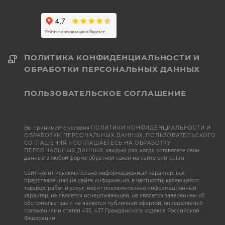
ПОЛИТИКА КОНФИДЕНЦИАЛЬНОСТИ И
ОБРАБОТКИ ПЕРСОНАЛЬНЫХ ДАННЫХ
ПОЛЬЗОВАТЕЛЬСКОЕ СОГЛАШЕНИЕ
Вы принимаете условия
ПОЛИТИКИ КОНФИДЕНЦИАЛЬНОСТИ И
ОБРАБОТКИ ПЕРСОНАЛЬНЫХ ДАННЫХ
,
ПОЛЬЗОВАТЕЛЬСКОГО
СОГЛАШЕНИЯ
и
СОГЛАШАЕТЕСЬ НА ОБРАБОТКУ
ПЕРСОНАЛЬНЫХ ДАННЫХ
каждый раз, когда оставляете свои
данные в любой форме обратной связи на сайте opti-cut.ru
Сайт носит исключительно информационный характер, вся
представленная на сайте информация, в частности, касающаяся
товаров, работ и услуг, носит исключительно информационный
характер, не является исчерпывающей, не является заверением об
обстоятельствах и не является публичной офертой, определяемой
положениями статей 435, 437 Гражданского кодекса Российской
Федерации.