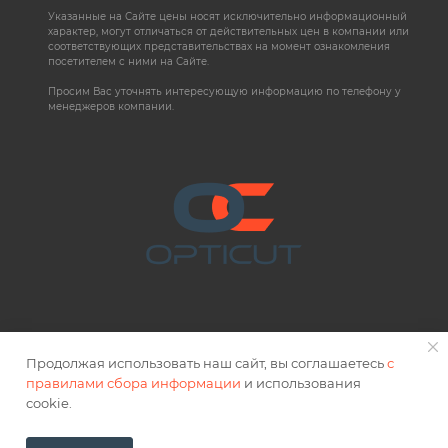
Указанные на Сайте цены носят исключительно информационный
характер, могут отличаться от действительных цен в компании или
соответствующих представительствах на момент ознакомления
посетителем с ними на Сайте.
Просим Вас уточнять интересующую информацию по телефону у
менеджеров компании.
Продолжая использовать наш сайт, вы соглашаетесь
с
правилами сбора информации
и использования
2026 © OPTICUT
cookie.
Правовая информация