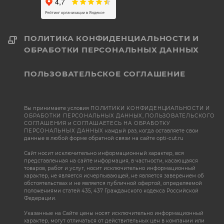
ПОЛИТИКА КОНФИДЕНЦИАЛЬНОСТИ И
ОБРАБОТКИ ПЕРСОНАЛЬНЫХ ДАННЫХ
ПОЛЬЗОВАТЕЛЬСКОЕ СОГЛАШЕНИЕ
Вы принимаете условия
ПОЛИТИКИ КОНФИДЕНЦИАЛЬНОСТИ И
ОБРАБОТКИ ПЕРСОНАЛЬНЫХ ДАННЫХ
,
ПОЛЬЗОВАТЕЛЬСКОГО
СОГЛАШЕНИЯ
и
СОГЛАШАЕТЕСЬ НА ОБРАБОТКУ
ПЕРСОНАЛЬНЫХ ДАННЫХ
каждый раз, когда оставляете свои
данные в любой форме обратной связи на сайте opti-cut.ru
Сайт носит исключительно информационный характер, вся
представленная на сайте информация, в частности, касающаяся
товаров, работ и услуг, носит исключительно информационный
характер, не является исчерпывающей, не является заверением об
обстоятельствах и не является публичной офертой, определяемой
положениями статей 435, 437 Гражданского кодекса Российской
Федерации.
Указанные на Сайте цены носят исключительно информационный
характер, могут отличаться от действительных цен в компании или