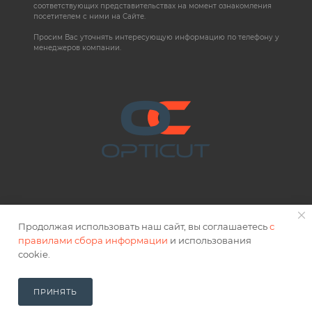
соответствующих представительствах на момент ознакомления
посетителем с ними на Сайте.
Просим Вас уточнять интересующую информацию по телефону у
менеджеров компании.
Продолжая использовать наш сайт, вы соглашаетесь
с
правилами сбора информации
и использования
2026 © OPTICUT
cookie.
Правовая информация
ПРИНЯТЬ
В КОРЗИНУ