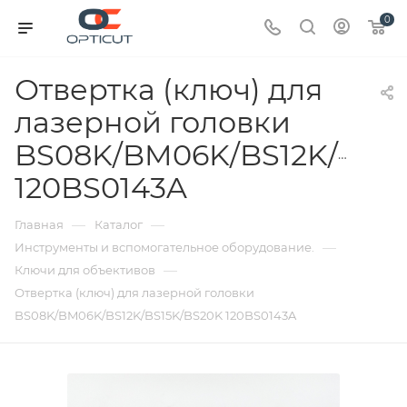
0
Отвертка (ключ) для
лазерной головки
BS08K/BM06K/BS12K/BS1
120BS0143A
—
—
Главная
Каталог
—
Инструменты и вспомогательное оборудование.
—
Ключи для объективов
Отвертка (ключ) для лазерной головки
BS08K/BM06K/BS12K/BS15K/BS20K 120BS0143A