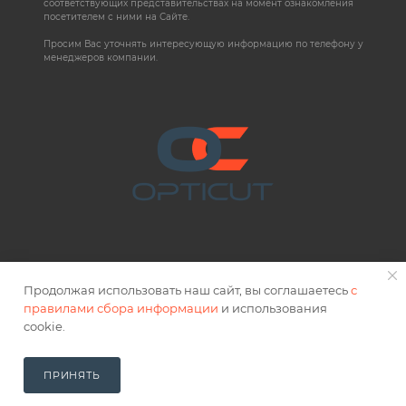
соответствующих представительствах на момент ознакомления
посетителем с ними на Сайте.
Просим Вас уточнять интересующую информацию по телефону у
менеджеров компании.
Продолжая использовать наш сайт, вы соглашаетесь
с
правилами сбора информации
и использования
2026 © OPTICUT
cookie.
Правовая информация
ПРИНЯТЬ
В КОРЗИНУ