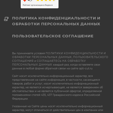
ПОЛИТИКА КОНФИДЕНЦИАЛЬНОСТИ И
ОБРАБОТКИ ПЕРСОНАЛЬНЫХ ДАННЫХ
ПОЛЬЗОВАТЕЛЬСКОЕ СОГЛАШЕНИЕ
Вы принимаете условия
ПОЛИТИКИ КОНФИДЕНЦИАЛЬНОСТИ И
ОБРАБОТКИ ПЕРСОНАЛЬНЫХ ДАННЫХ
,
ПОЛЬЗОВАТЕЛЬСКОГО
СОГЛАШЕНИЯ
и
СОГЛАШАЕТЕСЬ НА ОБРАБОТКУ
ПЕРСОНАЛЬНЫХ ДАННЫХ
каждый раз, когда оставляете свои
данные в любой форме обратной связи на сайте opti-cut.ru
Сайт носит исключительно информационный характер, вся
представленная на сайте информация, в частности, касающаяся
товаров, работ и услуг, носит исключительно информационный
характер, не является исчерпывающей, не является заверением об
обстоятельствах и не является публичной офертой, определяемой
положениями статей 435, 437 Гражданского кодекса Российской
Федерации.
Указанные на Сайте цены носят исключительно информационный
характер, могут отличаться от действительных цен в компании или